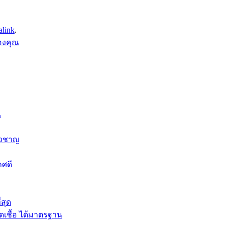
alink
.
ของคุณ
ณ
่ยวชาญ
าศดี
่สุด
เชื้อ ได้มาตรฐาน