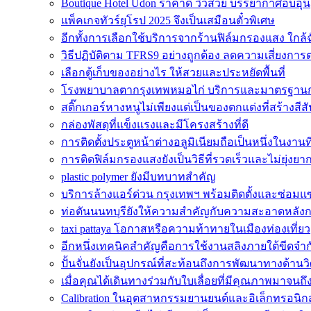
Boutique Hotel Udon ราคาดี วิวสวย บรรยากาศอบอุ่น
แพ็คเกจทัวร์ยุโรป 2025 จึงเป็นเสมือนตั๋วพิเศษ
อีกทั้งการเลือกใช้บริการจากร้านฟิล์มกรองแสง ใกล้
วิธีปฏิบัติตาม TFRS9 อย่างถูกต้อง ลดความเสี่ยงกา
เลือกตู้เก็บของอย่างไร ให้สวยและประหยัดพื้นที่
โรงพยาบาลตากรุงเทพหมอไก่ บริการและมาตรฐานกา
สติ๊กเกอร์หางหนูไม่เพียงแต่เป็นของตกแต่งที่สร้างสีส
กล่องพัสดุที่แข็งแรงและมีโครงสร้างที่ดี
การติดตั้งประตูหน้าต่างอลูมิเนียมถือเป็นหนึ่งในงานที
การติดฟิล์มกรองแสงยังเป็นวิธีที่รวดเร็วและไม่ยุ่งยา
plastic polymer ยังมีบทบาทสำคัญ
บริการล้างแอร์ด่วน กรุงเทพฯ พร้อมติดตั้งและซ่อ
ท่อตันนนทบุรียังให้ความสำคัญกับความสะอาดหลังก
taxi pattaya โอกาสหรือความท้าทายในเมืองท่องเที่ยว
อีกหนึ่งเทคนิคสำคัญคือการใช้งานสลิงภายใต้ขีดจำก
ปั้นจั่นยังเป็นอุปกรณ์ที่สะท้อนถึงการพัฒนาทางด้าน
เมื่อคุณได้เดินทางร่วมกับใบเลื่อยที่มีคุณภาพมาจนถึง
Calibration ในอุตสาหกรรมยานยนต์และอิเล็กทรอนิกส