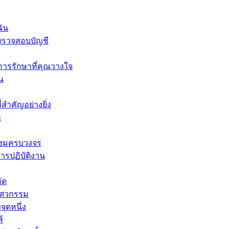
ฉัน
รตรวจสอบบัญชี
รรักษาที่คุณวางใจ
ัน
่สำคัญอย่างยิ่ง
ก
มแซมครบวงจร
ารปฏิบัติงาน
ัด
วิศวกรรม
จุดหนึ่ง
์