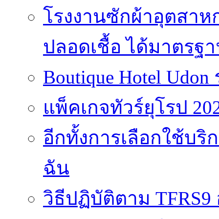
โรงงานซักผ้าอุตสาห
ปลอดเชื้อ ได้มาตรฐ
Boutique Hotel Udon
แพ็คเกจทัวร์ยุโรป 202
อีกทั้งการเลือกใช้บร
ฉัน
วิธีปฏิบัติตาม TFRS9