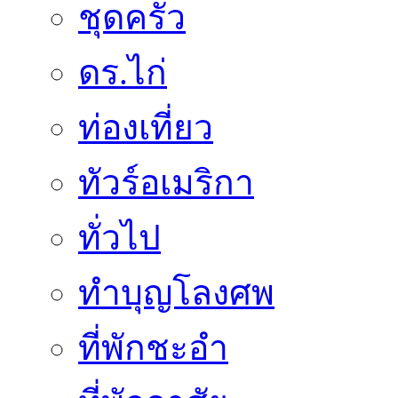
ชุดครัว
ดร.ไก่
ท่องเที่ยว
ทัวร์อเมริกา
ทั่วไป
ทำบุญโลงศพ
ที่พักชะอำ