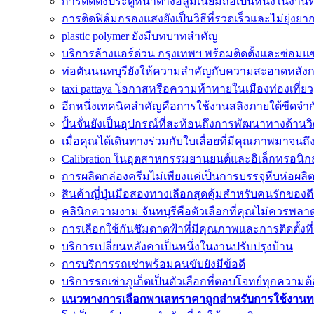
การติดตั้งประตูหน้าต่างอลูมิเนียมถือเป็นหนึ่งในงานที
การติดฟิล์มกรองแสงยังเป็นวิธีที่รวดเร็วและไม่ยุ่งยา
plastic polymer ยังมีบทบาทสำคัญ
บริการล้างแอร์ด่วน กรุงเทพฯ พร้อมติดตั้งและซ่อ
ท่อตันนนทบุรียังให้ความสำคัญกับความสะอาดหลังก
taxi pattaya โอกาสหรือความท้าทายในเมืองท่องเที่ยว
อีกหนึ่งเทคนิคสำคัญคือการใช้งานสลิงภายใต้ขีดจำก
ปั้นจั่นยังเป็นอุปกรณ์ที่สะท้อนถึงการพัฒนาทางด้าน
เมื่อคุณได้เดินทางร่วมกับใบเลื่อยที่มีคุณภาพมาจนถึง
Calibration ในอุตสาหกรรมยานยนต์และอิเล็กทรอนิกส
การผลิตกล่องครีมไม่เพียงแค่เป็นการบรรจุหีบห่อผลิต
สินค้าญี่ปุ่นมือสองทางเลือกสุดคุ้มสำหรับคนรักของ
คลินิกความงาม จันทบุรีคือตัวเลือกที่คุณไม่ควรพลา
การเลือกใช้กันซึมดาดฟ้าที่มีคุณภาพและการติดตั้งที่
บริการเปลี่ยนหลังคาเป็นหนึ่งในงานปรับปรุงบ้าน
การบริการรถเช่าพร้อมคนขับยังมีข้อดี
บริการรถเช่าภูเก็ตเป็นตัวเลือกที่ตอบโจทย์ทุกควา
แนวทางการเลือกพาเลทราคาถูกสำหรับการใช้งานทา