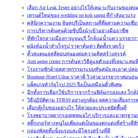
เลือก Air Leak Tester อย่างไรให้เหมาะกับงานของคุ
เทรนด์ใหม่ของ wedding on koh samui ที่กำลังมาแรง
คลินิกความงาม จันทบุรีเป็นสถานที่ที่ผสานความเชี
การบริหารต้นทุนด้วยชิปปิ้งนำเข้าอย่างมืออาชีพ
ที่พักใจกลางเมืองกาญจนบุรี ใกล้แม่น้ำแคว บรรยาก
ผนังห้องน้ำสำเร็จรูป ราคาคุ้มค่า ติดตั้งรวดเร็ว
คิ้วสแตนเลสสีตอบสนองต่อความคิดสร้างสรรค์
Anti aging center การค้นหาวิธีดูแลตัวเองที่เหมาะสมที
โรงงานซักผ้าอุตสาหกรรมระบบทันสมัย สะอาด ปลอด
Boutique Hotel Udon ราคาดี วิวสวย บรรยากาศอบอุ่น
แพ็คเกจทัวร์ยุโรป 2025 จึงเป็นเสมือนตั๋วพิเศษ
อีกทั้งการเลือกใช้บริการจากร้านฟิล์มกรองแสง ใกล้
วิธีปฏิบัติตาม TFRS9 อย่างถูกต้อง ลดความเสี่ยงกา
เลือกตู้เก็บของอย่างไร ให้สวยและประหยัดพื้นที่
โรงพยาบาลตากรุงเทพหมอไก่ บริการและมาตรฐานกา
สติ๊กเกอร์หางหนูไม่เพียงแต่เป็นของตกแต่งที่สร้างสีส
กล่องพัสดุที่แข็งแรงและมีโครงสร้างที่ดี