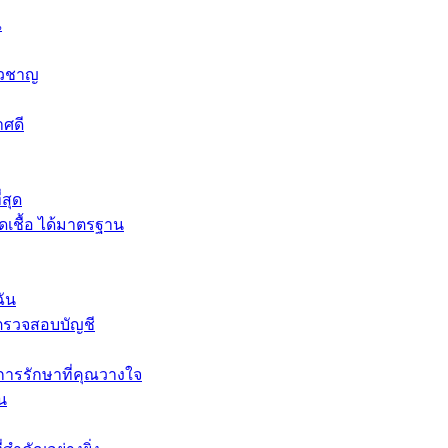
ณ
่ยวชาญ
าศดี
่สุด
เชื้อ ได้มาตรฐาน
ฉัน
รตรวจสอบบัญชี
รรักษาที่คุณวางใจ
ัน