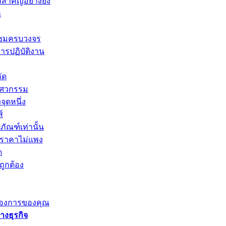
่สำคัญอย่างยิ่ง
ก
มแซมครบวงจร
ารปฏิบัติงาน
ัด
วิศวกรรม
จุดหนึ่ง
์
ภัณฑ์เท่านั้น
ดีราคาไม่แพง
ด
ถูกต้อง
มต้องการของคุณ
งธุรกิจ