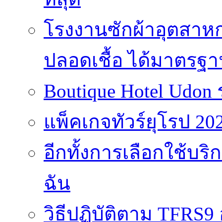
โรงงานซักผ้าอุตสาห
ปลอดเชื้อ ได้มาตรฐ
Boutique Hotel Udon
แพ็คเกจทัวร์ยุโรป 202
อีกทั้งการเลือกใช้บร
ฉัน
วิธีปฏิบัติตาม TFRS9