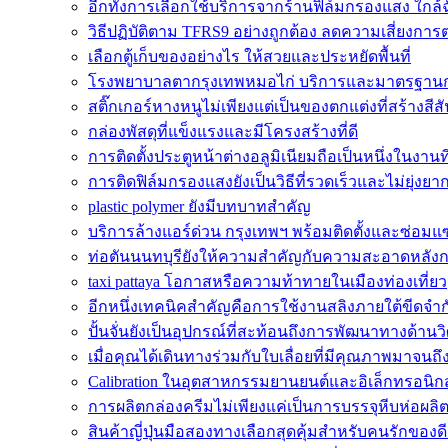
อีกทั้งการเลือกใช้บริการจากร้านฟิล์มกรองแสง ใกล้
วิธีปฏิบัติตาม TFRS9 อย่างถูกต้อง ลดความเสี่ยงกา
เลือกตู้เก็บของอย่างไร ให้สวยและประหยัดพื้นที่
โรงพยาบาลตากรุงเทพหมอไก่ บริการและมาตรฐานกา
สติ๊กเกอร์หางหนูไม่เพียงแต่เป็นของตกแต่งที่สร้างสีส
กล่องพัสดุที่แข็งแรงและมีโครงสร้างที่ดี
การติดตั้งประตูหน้าต่างอลูมิเนียมถือเป็นหนึ่งในงานที
การติดฟิล์มกรองแสงยังเป็นวิธีที่รวดเร็วและไม่ยุ่งยา
plastic polymer ยังมีบทบาทสำคัญ
บริการล้างแอร์ด่วน กรุงเทพฯ พร้อมติดตั้งและซ่อ
ท่อตันนนทบุรียังให้ความสำคัญกับความสะอาดหลังก
taxi pattaya โอกาสหรือความท้าทายในเมืองท่องเที่ยว
อีกหนึ่งเทคนิคสำคัญคือการใช้งานสลิงภายใต้ขีดจำก
ปั้นจั่นยังเป็นอุปกรณ์ที่สะท้อนถึงการพัฒนาทางด้าน
เมื่อคุณได้เดินทางร่วมกับใบเลื่อยที่มีคุณภาพมาจนถึง
Calibration ในอุตสาหกรรมยานยนต์และอิเล็กทรอนิกส
การผลิตกล่องครีมไม่เพียงแค่เป็นการบรรจุหีบห่อผลิต
สินค้าญี่ปุ่นมือสองทางเลือกสุดคุ้มสำหรับคนรักของ