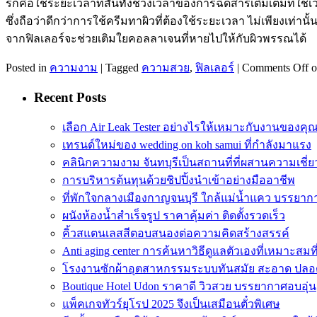
ร์ก็คือใช้ระยะเวลาที่สั้นทั้งช่วงเวลาของการฉีดสารเติมเต็มที่ใ
ซึ่งถือว่าดีกว่าการใช้ครีมทาผิวที่ต้องใช้ระยะเวลา ไม่เพียงเท่าน
จากฟิลเลอร์จะช่วยเติมใยคอลลาเจนที่หายไปให้กับผิวพรรณได้
Posted in
ความงาม
|
Tagged
ความสวย
,
ฟิลเลอร์
|
Comments Off
o
Recent Posts
เลือก Air Leak Tester อย่างไรให้เหมาะกับงานของคุ
เทรนด์ใหม่ของ wedding on koh samui ที่กำลังมาแรง
คลินิกความงาม จันทบุรีเป็นสถานที่ที่ผสานความเชี
การบริหารต้นทุนด้วยชิปปิ้งนำเข้าอย่างมืออาชีพ
ที่พักใจกลางเมืองกาญจนบุรี ใกล้แม่น้ำแคว บรรยาก
ผนังห้องน้ำสำเร็จรูป ราคาคุ้มค่า ติดตั้งรวดเร็ว
คิ้วสแตนเลสสีตอบสนองต่อความคิดสร้างสรรค์
Anti aging center การค้นหาวิธีดูแลตัวเองที่เหมาะสมที
โรงงานซักผ้าอุตสาหกรรมระบบทันสมัย สะอาด ปลอด
Boutique Hotel Udon ราคาดี วิวสวย บรรยากาศอบอุ่น
แพ็คเกจทัวร์ยุโรป 2025 จึงเป็นเสมือนตั๋วพิเศษ