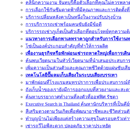
คลินิกความงาม จันทบุรีคือตัวเลือกที่คุณไม่ควรพลา
การเลือกใช้กันซึมดาดฟ้าที่มีคุณภาพและการติดตั้งที่
บริการเปลี่ยนหลังคาเป็นหนึ่งในงานปรับปรุงบ้าน
การบริการรถเช่าพร้อมคนขับยังมีข้อดี
บริการรถเช่าภูเก็ตเป็นตัวเลือกที่ตอบโจทย์ทุกควา
แนวทางการเลือกพาเลทราคาถูกสำหรับการใช้งานทา
โซ่เป็นองค์ประกอบสำคัญที่ทำให้การผลิต
เพื่องานธุรกิจหรือพักผ่อนเช่ารถหาดใหญ่เพื่อการเด
ค้นพบเวียดนามในทัวร์เวียดนามที่นำเสนอประสบการณ์ท
เพิ่มความเป็นส่วนตัวและคุณภาพชีวิตด้วยแผ่นซับเสี
เทคโนโลยีปั๊มลมเก็บเสียงในระบบเสียงบรรเทา
มาพักผ่อนที่โรงแรมสมุทรปราการเพื่อประสบการณ์ที่
ถังเก็บน้ำของเรายังมีการออกแบบที่สวยงามและสะ
ค้นหาบรรยากาศทำงานที่ลงตัวที่ออฟฟิศ รัชดา
Executive Search in Thailand ค้นหานักบริหารที่เป็นค
สีเสริมดวงตามวันเกิดเพื่อพัฒนาอาชีพและชีวิตส่วน
ทำบุญบ้านไม่เพียงแค่สร้างความสุขในครอบครัวเท่าน
เช่ารถวีไอพีสะดวก ปลอดภัย ราคาประหยัด