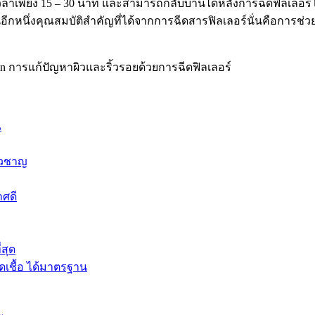
ช้เวลาเพียง 15 – 30 นาที และสามารถกลับบ้านได้หลังการฉีดฟิลเลอร์
ั้นอีกหนึ่งคุณสมบัติสำคัญที่ได้จากการฉีดสารฟิลเลอร์นั่นคือการช่ว
n การแก้ปัญหาผิวและริ้วรอยด้วยการฉีดฟิลเลอร์
ณ
่ยวชาญ
าศดี
่สุด
เชื้อ ได้มาตรฐาน