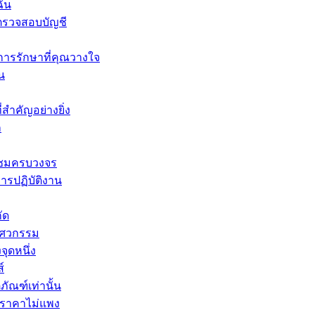
ฉัน
รตรวจสอบบัญชี
รรักษาที่คุณวางใจ
ัน
่สำคัญอย่างยิ่ง
ก
มแซมครบวงจร
ารปฏิบัติงาน
ัด
วิศวกรรม
จุดหนึ่ง
์
ภัณฑ์เท่านั้น
ดีราคาไม่แพง