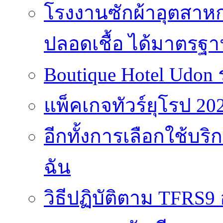
โรงงานซักผ้าอุตสาห
ปลอดเชื้อ ได้มาตรฐ
Boutique Hotel Udon
แพ็คเกจทัวร์ยุโรป 202
อีกทั้งการเลือกใช้บร
ฉัน
วิธีปฏิบัติตาม TFRS9